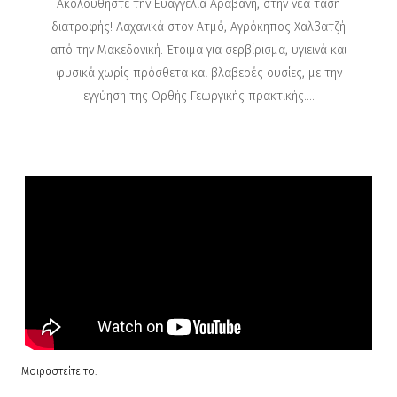
Ακολουθήστε την Ευαγγελία Αραβανή, στην νέα τάση
διατροφής! Λαχανικά στον Ατμό, Αγρόκηπος Χαλβατζή
από την Μακεδονική. Έτοιμα για σερβίρισμα, υγιεινά και
φυσικά χωρίς πρόσθετα και βλαβερές ουσίες, με την
εγγύηση της Ορθής Γεωργικής πρακτικής....
Μοιραστείτε το: