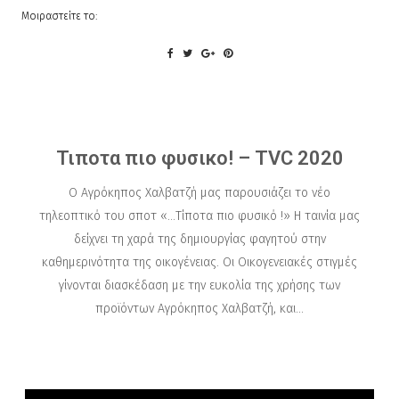
Μοιραστείτε το:
Τιποτα πιο φυσικο! – TVC 2020
Ο Αγρόκηπος Χαλβατζή μας παρουσιάζει το νέο
τηλεοπτικό του σποτ «…Τίποτα πιο φυσικό !» Η ταινία μας
δείχνει τη χαρά της δημιουργίας φαγητού στην
καθημερινότητα της oικογένειας. Οι Οικογενειακές στιγμές
γίνονται διασκέδαση με την ευκολία της χρήσης των
προϊόντων Αγρόκηπος Χαλβατζή, και...