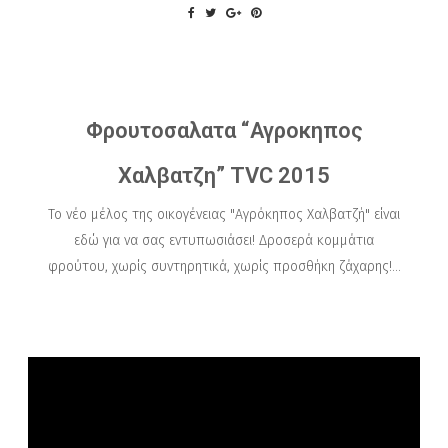
Φρουτοσαλατα “Αγροκηπος
Χαλβατζη” TVC 2015
Το νέο μέλος της οικογένειας "Αγρόκηπος Χαλβατζή" είναι
εδώ για να σας εντυπωσιάσει! Δροσερά κομμάτια
φρούτου, χωρίς συντηρητικά, χωρίς προσθήκη ζάχαρης!...