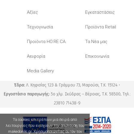
Αξίες
Εγκαταστάσεις
Τεχνογνωσία
Προϊόντα Retail
Προϊόντα HO.RE.CA.
Τα Νέα μας
Αειφορία
Επικοινωνία
Media Gallery
Έδρα:
Λ. Κηφισίας 123 & Γράμμου 73, Μαρούσι, Τ.Κ. 15124 •
Εργοστάσιο παραγωγής:
5ο χλμ. Σκύδρας – Βέροιας, Τ.Κ. 58500, Τηλ.:
23810 71438-9
Τα cookies επιτρέπουν μια σειρά από
λειτουργίες που ενισχύουν την απόλαυση του
makedoniki.gr. Χρησιμοποιώντας αυτόν τον