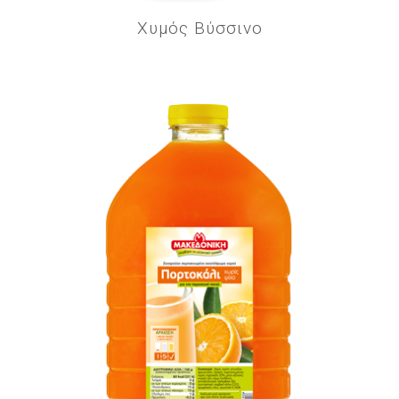
Χυμός Βύσσινο