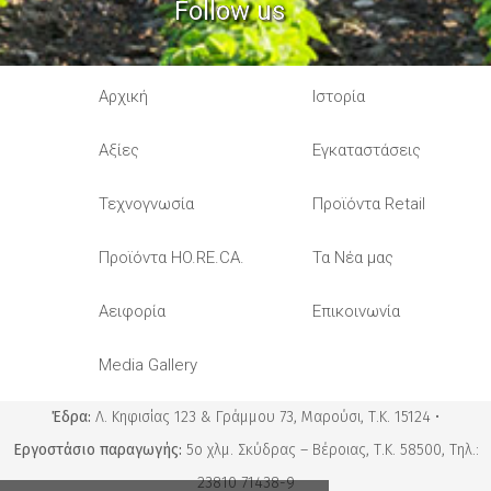
Follow us
Αρχική
Ιστορία
Αξίες
Εγκαταστάσεις
Τεχνογνωσία
Προϊόντα Retail
Προϊόντα HO.RE.CA.
Τα Νέα μας
Αειφορία
Επικοινωνία
Media Gallery
Έδρα:
Λ. Κηφισίας 123 & Γράμμου 73, Μαρούσι, Τ.Κ. 15124 •
Εργοστάσιο παραγωγής:
5ο χλμ. Σκύδρας – Βέροιας, Τ.Κ. 58500, Τηλ.:
23810 71438-9