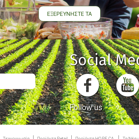
ΕΞΕΡΕΥΝΗΣΤΕ ΤΑ
Social Me
Follow us
Τεχνογνωσία
Προϊόντα Retail
Προϊόντα HO.RE.CA.
Τα Νέα 