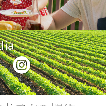
dia
μας
Αειφορία
Επικοινωνία
Media Gallery