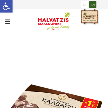
Open toolbar
ΕΛ
EN