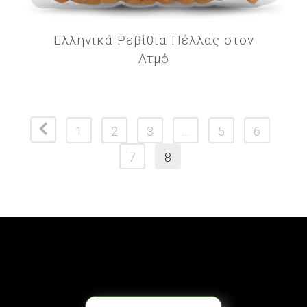
Ελληνικά Ρεβίθια Πέλλας στον
Ατμό
1
2
3
…
5
6
7
8