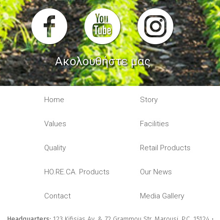
Ακολουθήστε μας
Home
Story
Values
Facilities
Quality
Retail Products
HO.RE.CA. Products
Our News
Contact
Media Gallery
Headquarters:
123 Kifisias Av. & 72 Grammou Str, Marousi, P.C. 15124 •